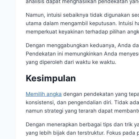
analisis dapat menghasilkan pendekatan yan
Namun, intuisi sebaiknya tidak digunakan se
utama dalam mengambil keputusan. Intuisi h
memperkuat keyakinan terhadap pilihan angk
Dengan menggabungkan keduanya, Anda dapat 
Pendekatan ini memungkinkan Anda menyesua
yang diperoleh dari waktu ke waktu.
Kesimpulan
Memilih angka
dengan pendekatan yang tepat
konsistensi, dan pengendalian diri. Tidak a
namun strategi yang terarah dapat membantu
Dengan menerapkan berbagai tips dan trik 
yang lebih bijak dan terstruktur. Fokus pada p