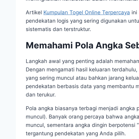
Artikel
Kumpulan Togel Online Terpercaya
ini
pendekatan logis yang sering digunakan un
sistematis dan terstruktur.
Memahami Pola Angka Se
Langkah awal yang penting adalah memahami
Dengan mengamati hasil keluaran terdahulu,
yang sering muncul atau bahkan jarang keluar
pendekatan berbasis data yang membantu mem
dan terukur.
Pola angka biasanya terbagi menjadi angka p
muncul). Banyak orang percaya bahwa angka 
muncul, sementara angka dingin berpotensi “
tergantung pendekatan yang Anda pilih.