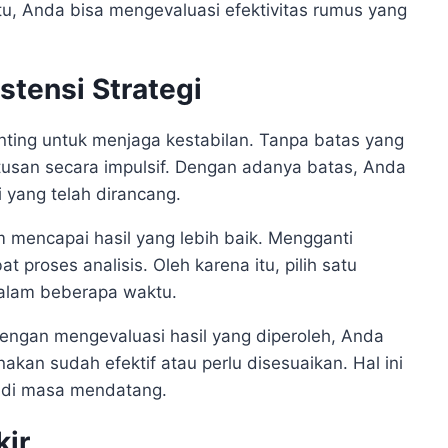
, Anda bisa mengevaluasi efektivitas rumus yang
tensi Strategi
ting untuk menjaga kestabilan. Tanpa batas yang
usan secara impulsif. Dengan adanya batas, Anda
i yang telah dirancang.
m mencapai hasil yang lebih baik. Mengganti
t proses analisis. Oleh karena itu, pilih satu
dalam beberapa waktu.
. Dengan mengevaluasi hasil yang diperoleh, Anda
kan sudah efektif atau perlu disesuaikan. Hal ini
 di masa mendatang.
kir