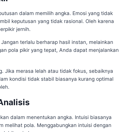
eputusan dalam memilih angka. Emosi yang tidak
il keputusan yang tidak rasional. Oleh karena
pikir jernih.
n. Jangan terlalu berharap hasil instan, melainkan
gan pola pikir yang tepat, Anda dapat menjalankan
. Jika merasa lelah atau tidak fokus, sebaiknya
am kondisi tidak stabil biasanya kurang optimal
leh.
nalisis
unakan dalam menentukan angka. Intuisi biasanya
m melihat pola. Menggabungkan intuisi dengan