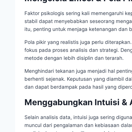
Faktor psikologis sering kali memengaruhi k
stabil dapat menyebabkan seseorang mengamb
itu, penting untuk menjaga ketenangan dan ber
Pola pikir yang realistis juga perlu diterapka
fokus pada proses analisis dan strategi. Den
metode dengan lebih disiplin dan terarah.
Menghindari tekanan juga menjadi hal penting
berhenti sejenak. Keputusan yang diambil dal
dan dapat berdampak pada hasil yang dipero
Menggabungkan Intuisi & A
Selain analisis data, intuisi juga sering dig
muncul dari pengalaman dan kebiasaan dala