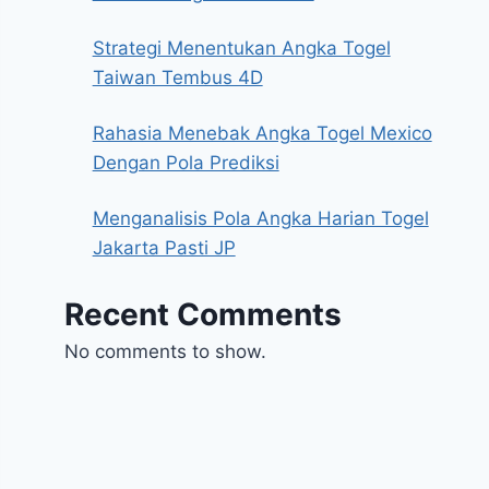
Strategi Menentukan Angka Togel
Taiwan Tembus 4D
Rahasia Menebak Angka Togel Mexico
Dengan Pola Prediksi
Menganalisis Pola Angka Harian Togel
Jakarta Pasti JP
Recent Comments
No comments to show.