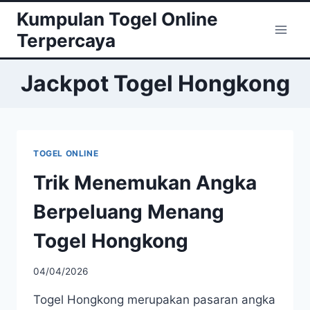
Skip
Kumpulan Togel Online
to
Terpercaya
content
Jackpot Togel Hongkong
TOGEL ONLINE
Trik Menemukan Angka
Berpeluang Menang
Togel Hongkong
04/04/2026
Togel Hongkong merupakan pasaran angka