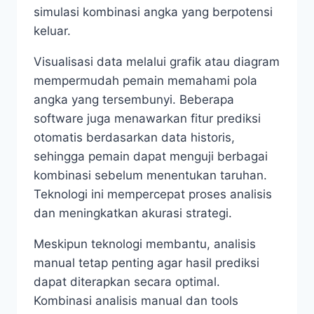
simulasi kombinasi angka yang berpotensi
keluar.
Visualisasi data melalui grafik atau diagram
mempermudah pemain memahami pola
angka yang tersembunyi. Beberapa
software juga menawarkan fitur prediksi
otomatis berdasarkan data historis,
sehingga pemain dapat menguji berbagai
kombinasi sebelum menentukan taruhan.
Teknologi ini mempercepat proses analisis
dan meningkatkan akurasi strategi.
Meskipun teknologi membantu, analisis
manual tetap penting agar hasil prediksi
dapat diterapkan secara optimal.
Kombinasi analisis manual dan tools