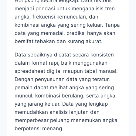
Hongkong secara lengkap. Data historis
menjadi pondasi untuk menganalisis tren
angka, frekuensi kemunculan, dan
kombinasi angka yang sering keluar. Tanpa
data yang memadai, prediksi hanya akan
bersifat tebakan dan kurang akurat.
Data sebaiknya dicatat secara konsisten
dalam format rapi, baik menggunakan
spreadsheet digital maupun tabel manual.
Dengan penyusunan data yang teratur,
pemain dapat melihat angka yang sering
muncul, kombinasi berulang, serta angka
yang jarang keluar. Data yang lengkap
memudahkan analisis lanjutan dan
memperbesar peluang menemukan angka
berpotensi menang.