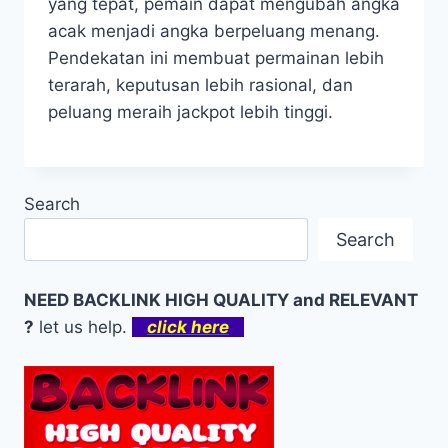
yang tepat, pemain dapat mengubah angka
acak menjadi angka berpeluang menang.
Pendekatan ini membuat permainan lebih
terarah, keputusan lebih rasional, dan
peluang meraih jackpot lebih tinggi.
Search
Search
NEED BACKLINK HIGH QUALITY and RELEVANT
?
let us help.
click here